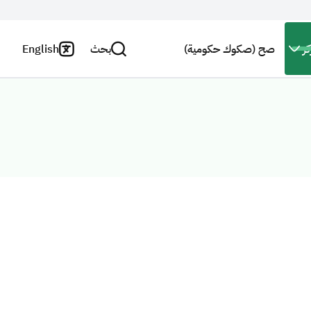
ز
صح (صكوك حكومية)
بحث
English
اتصل بنا
سياسة
الخصوصية
بحث
النشرة
البريدية
بيان
إخلاء
استطلاع
المسؤولية
رأي