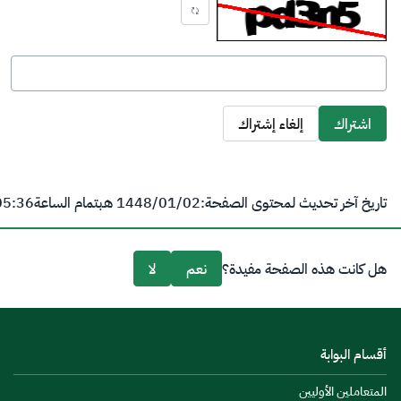
تحديث الكابتشا
اشتراك
إلغاء إشتراك
تاريخ آخر تحديث لمحتوى الصفحة:
02‏/01‏/1448 هـ
بتمام الساعة
05:36 
هل كانت هذه الصفحة مفيدة؟
نعم
لا
أقسام البوابة
المتعاملين الأوليين