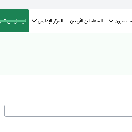
مستثمرون
المتعاملين الأوليين
المركز الإعلامي
تواصل مع المرك
تقارير
برنامج سندات
الإطار العام
الأخبار
البيانات
التدريب
لإحصائيات
حكومة المملكة
للتمويل
والبيانات
المفتوحة
التوظيف
العربية السعودية
الأخضر في
الصحفية
اقات
طلب
الدولي
المملكة
مستثمرين
التقرير
اجتماع
العربية
برنامج حكومة
السنوي
كز بيانات
السعودية
المملكة الدولي
سعودية
روابط
لإصدار الصكوك
تهمك