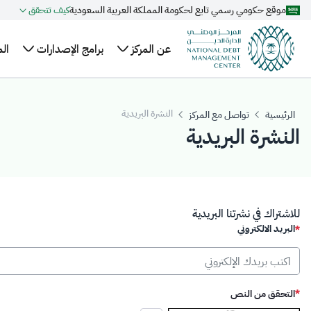
موقع حكومي رسمي تابع لحكومة المملكة العربية السعودية
كيف تتحقق
تخطي إلى المحتوى الرئيسي
عن المركز
برامج الإصدارات
ال
نبذة
الهيكل
خطة الاقتراض
ال
عن
السنوية
التنظيمي
وا
النشرة البريدية
الرئيسية
تواصل مع المركز
المركز
النشرة البريدية
التنظيم
تقويم إصدارات
عل
أعضاء
والتشريعات
الصكوك المحلية
ال
مجلس
برنامج صكوك
مر
الإدارة
المملكة المحلية
ال
الإدارة
بالريال السعودي
للاشتراك في نشرتنا البريدية
البريد الالكتروني
التنفيذية
التحقق من النص
مطلوب