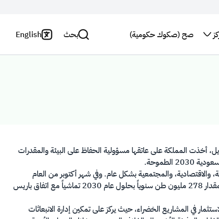
ز
صح (صكوك حكومية)
بحث
English
اتصل بنا
سياسة
الخصوصية
بحث
النشرة
البريدية
بيان
إخلاء
استطلاع
المسؤولية
رأي
طويل، أخذت المملكة على عاتقها مسؤولية الحفاظ على البيئة والمقدرات
الطموحة.
والاقتصادية، والمجتمعية بشكل عام. وفي شهر أكتوبر من العام
2021م، أعلنت المملكة عن هدفها نحو تحقيق هدف الحياد الصفري بحلول عام 2060م، وتحقيق التعهد المحدد وطنياً بتقليل الانبعاثات الكربونية بمقدار 278 مليون طن سنوياً بحلول عام 2030 تماشياً مع اتفاق باريس
للكربون (CCE)، الذي أقره قادة مجموعة العشرين في نوفمبر 2020م، كإطار شامل لتوجيه الاستثمار في المشاريع الخضراء، حيث يركز على تمكين إدارة الانبعاثات