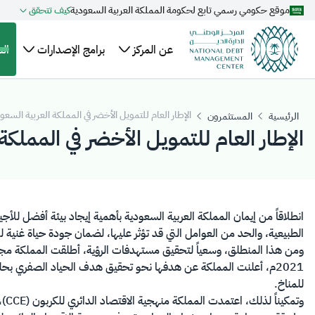
موقع حكومي رسمي تابع لحكومة المملكة العربية السعودية
كيف تتحقق
تخطي إلى المحتوى الرئيسي
عن المركز
برامج الإصدارات
ال
نبذة
الهيكل
خطة الاقتراض
ال
عن
السنوية
التنظيمي
وا
الرئيسية
المستثمرون
المركز
الإطار العام للتمويل الأخضر في المملكة
التنظيم
تقويم إصدارات
عل
أعضاء
والتشريعات
الصكوك المحلية
ال
مجلس
برنامج صكوك
مر
الإدارة
المملكة المحلية
ال
الإدارة
بالريال السعودي
​​​انطلاقاً من إيمان المملكة العربية السعودية بأهمية إيجاد بيئة أفضل 
التنفيذية
الطبيعية، والحد من العوامل التي قد تؤثر عليها، لضمان جودة حياة غنية للأجيا
ومن هذا المنطلق، وسعياً لتحقيق مستهدفات الرؤية، أطلقت المملكة مجمو
للمناخ.