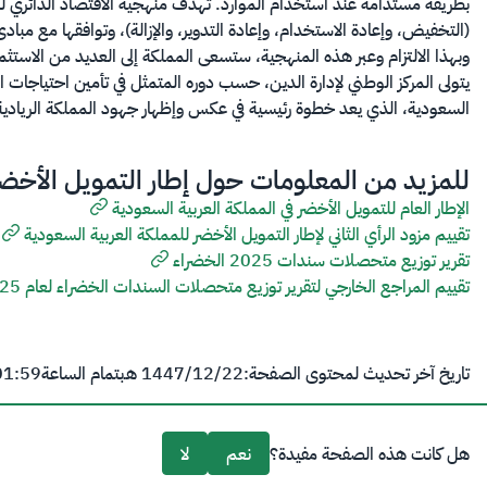
(التخفيض، وإعادة الاستخدام، وإعادة التدوير، والإزالة)، وتوافقها مع مبادئ
وبهذا الالتزام وعبر هذه المنهجية، ستسعى المملكة إلى العديد من الاستثم
يتولى المركز الوطني لإدارة الدين، حسب دوره المتمثل في تأمين احتياجات 
السعودية، الذي يعد خطوة رئيسية في عكس وإظهار جهود المملكة الريادية ف
للمزيد من المعلومات حول إطار التمويل الأخضر
الإطار العام للتمويل الأخضر في المملكة العربية السعودية
تقييم مزود الرأي الثاني لإطار التمويل الأخضر للمملكة العربية السعودية
تقرير توزيع متحصلات سندات 2025 الخضراء ​
تقييم المراجع الخارجي لتقرير توزيع متحصلا​ت السندات الخضراء لعام 2025 ​
تاريخ آخر تحديث لمحتوى الصفحة:
22‏/12‏/1447 هـ
بتمام الساعة
01:59 
هل كانت هذه الصفحة مفيدة؟
نعم
لا