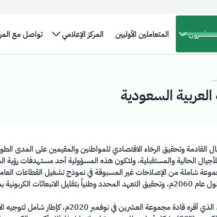
مستثمرون
المتعاملين الأوليين
المركز الإعلامي
تواصل مع المرك
تقارير
برنامج سندات
الإطار العام
الأخبار
البيانات
التدريب
لإحصائيات
حكومة المملكة
للتمويل
والبيانات
المفتوحة
الإطار العام للتمويل الأخضر في المملكة العربية السعودية
التوظيف
العربية السعودية
الأخضر في
الصحفية
 العربية السعودية
اقات
طلب
الدولي
المملكة
مستثمرين
التقرير
اجتماع
العربية
برنامج حكومة
السنوي
كز بيانات
السعودية
المملكة الدولي
سعودية
روابط
لإصدار الصكوك
تهمك
للأجيال القادمة وتحقيق الرخاء الاقتصادي للمواطنين والمقيمين على المدى ال
ل الحالية والمستقبلية، ولتكون هذه المسؤولية أحد مستهدفات رؤية السعودية 2030 
عة شاملة من الإصلاحات غير المسبوقة في نموذج تشغيل القطاعات العامة، 
وتمكيناً لذلك، اعتمدت المملكة منهجية الاقتصاد الدائري 