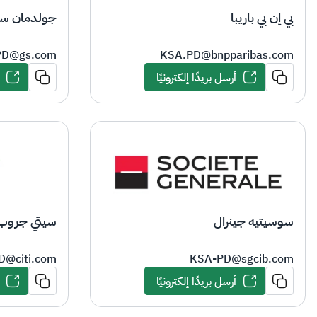
بي إن بي باريبا
جولدمان س
PD@gs.com
KSA.PD@bnpparibas.com
أرسل بريدًا إلكترونيًا
سيتي جروب
سوسيتيه جينرال
D@citi.com
KSA-PD@​sgcib.com
أرسل بريدًا إلكترونيًا