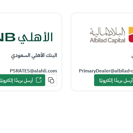
البنك الأهلي السعودي
​​​PSRATES@alahli.com​​
PrimaryDealer@albilad-
أرسل بريدًا إلكترونيًا
أرسل بريدًا إلكترونيًا