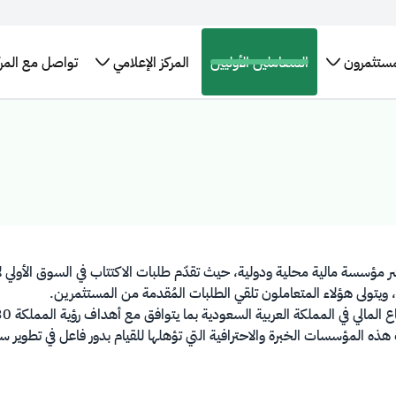
مستثمرون
المتعاملين الأوليين
المركز الإعلامي
تواصل مع المرك
تقارير
برنامج سندات
الإطار العام
الأخبار
البيانات
التدريب
لإحصائيات
حكومة المملكة
للتمويل
والبيانات
المفتوحة
التوظيف
العربية السعودية
الأخضر في
الصحفية
اقات
طلب
الدولي
المملكة
مستثمرين
التقرير
اجتماع
العربية
برنامج حكومة
السنوي
كز بيانات
السعودية
المملكة الدولي
سعودية
روابط
لإصدار الصكوك
تهمك
 مؤسسة مالية محلية ودولية، حيث تقدّم طلبات الاكتتاب في السوق الأولي لأ
يتولى هؤلاء المتعاملون تلقي الطلبات المُقدمة من المستثمرين.
 هذه المؤسسات الخبرة والاحترافية التي تؤهلها للقيام بدور فاعل في تطوير 