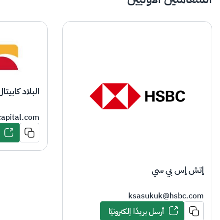
البلاد كابيتال
capital.com
إتش إس بي سي
ksasukuk@hsbc.com
أرسل بريدًا إلكترونيًا