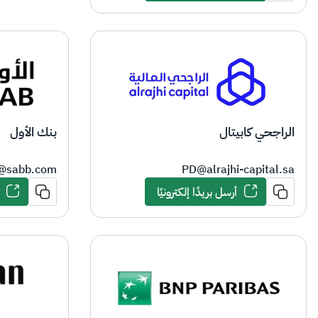
الراجحي كابيتال
بنك الأول
er@sabb.com
PD@alrajhi-capital.sa
أرسل بريدًا إلكترونيًا