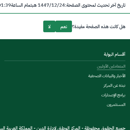
تاريخ آخر تحديث لمحتوى الصفحة:
24‏/12‏/1447 هـ
بتمام الساعة
01:39 
هل كانت هذه الصفحة مفيدة؟
نعم
لا
أقسام البوابة
المتعاملين الأوليين
الأخبار والبيانات الصحفية
نبذة عن المركز
برامج الإصدارات
المستثمرون
جميع الحقوق محفوظة - المركز الوطنى لإدارة الدين - المملكة العربية السعود