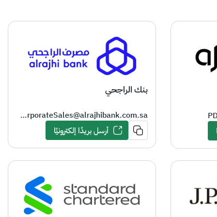
بنك الراجحي
TreasuryCorporateSales@alrajhibank.com.sa
PD
أرسل بريدًا إلكترونيًا