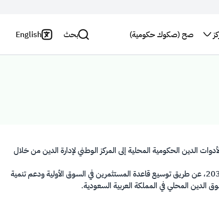
ز
صح (صكوك حكومية)
بحث
English
اتصل بنا
سياسة
الخصوصية
بحث
النشرة
البريدية
بيان
إخلاء
استطلاع
المسؤولية
رأي
دوات الدين الحكومية المحلية إلى المركز الوطني لإدارة الدين من خلال
يمكّن برنامج المتعاملين الأوليين مشاركة المؤسسات المالية في تطوير القطاع المالي في المملكة العربية السعودية بما يتوافق مع أهداف رؤية المملكة 2030، عن طريق توسيع قاعدة المستثمرين في السوق الأولية ودعم تنمية
سوق الدين المحلي في المملكة العربية السعودية.