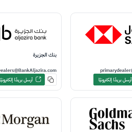
بنك الجزيرة
ealers@BankAljazira.com
​​​primarydeal
أرسل بريدًا إلكترونيًا
أرسل بريدًا إلكترونيًا