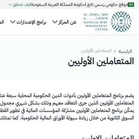
موقع حكومي رسمي تابع لحكومة المملكة العربية السعودية
كيف تتحقق
تخطي إلى المحتوى الرئيسي
عن المركز
برامج الإصدارات
ال
نبذة
الهيكل
خطة الاقتراض
ال
عن
السنوية
التنظيمي
وا
المتعاملين الأوليين
الرئيسية
المركز
المتعاملين الأوليين
التنظيم
تقويم إصدارات
عل
أعضاء
والتشريعات
الصكوك المحلية
ال
مجلس
برنامج صكوك
مر
الإدارة
المملكة المحلية
ال
الإدارة
بالريال السعودي
يضم برنامج المتعاملين الأوليين بأدوات الدين الحكومية المحلية سبعة عشر
التنفيذية
المتعاملين الأوليين الذين جرى التعاقد معهم وذلك بشكل شهري مجدول، و
السوق الثانوية من خلال زيادة سيولة الأوراق المالية الحكومية. كما تمتلك
المتعاملين الاوليين