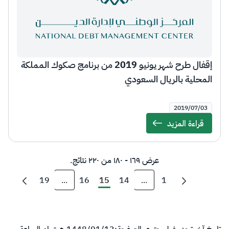
إقفال طرح شهر يونيو 2019 من برنامج صكوك المملكة
المحلية بالريال السعودي
2019/07/03
قراءة المزيد
Details
عرض ١٦٩ - ١٨٠ من ٢٢٠ نتائج.
19
...
16
15
14
...
1
صفحات وسيطة استخدم TAB للتنقل.
صفحات وسيطة استخدم TAB لل