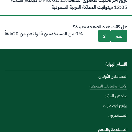
تاريخ آخر تحديث لمحتوى الصفحة:
13‏/01‏/1448 هـ
بتمام الساعة
12:05 م
بتوقيت المملكة العربية السعودية
هل كانت هذه الصفحة مفيدة؟
0% من المستخدمين قالوا نعم من 0 تعليقاً
نعم
لا
أقسام البوابة
المتعاملين الأوليين
الأخبار والبيانات الصحفية
نبذة عن المركز
برامج الإصدارات
المستثمرون
المساعدة والدعم