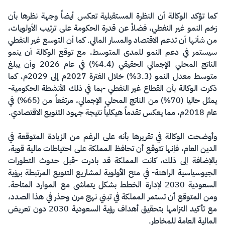
كما تؤكد الوكالة أن النظرة المستقبلية تعكس أيضاً وجهة نظرها بأن
زخم النمو غير النفطي، فضلاً عن قدرة الحكومة على ترتيب الأولويات،
من شأنها أن تدعم الاقتصاد والمسار المالي. كما أن التوسع غير النفطي
سيستمر في دعم النمو للمدى المتوسط، مع توقع الوكالة أن ينمو
الناتج المحلي الإجمالي الحقيقي (4.4%) في عام 2026 وأن يبلغ
متوسط معدل النمو (3.3%) خلال الفترة 2027م إلى 2029م، كما
ذكرت الوكالة بأن القطاع غير النفطي -بما في ذلك الأنشطة الحكومية-
يمثل حاليا (70%) من الناتج المحلي الإجمالي، مرتفعاً من (65%) في
عام 2018م، مما يعكس تقدماً هيكلياً نتيجة جهود التنويع الاقتصادي.
وأوضحت الوكالة في تقريرها بأنه على الرغم من الزيادة المتوقعة في
الدين العام، فإنها تتوقع أن تحافظ المملكة على احتياطات مالية قوية،
بالإضافة إلى ذلك، كانت المملكة قد بادرت -قبل حدوث التطورات
الجيوسياسية الراهنة- في منح الأولوية لمشاريع التنويع المرتبطة برؤية
السعودية 2030 لإدارة الخطط بشكل يتماشى مع الموارد المتاحة.
ومن المتوقع أن تستمر المملكة في تبني نهج مرن وحذر في هذا الصدد،
مع تأكيد التزامها بتحقيق أهداف رؤية السعودية 2030 دون تعريض
المالية العامة للمخاطر.