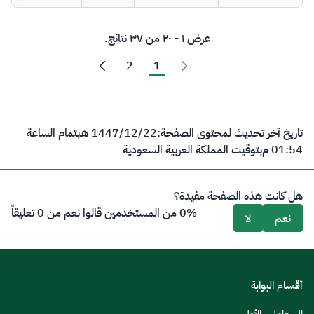
عرض ١ - ٢٠ من ٣٧ نتائج.
2
1
تاريخ آخر تحديث لمحتوى الصفحة:
22‏/12‏/1447 هـ
بتمام الساعة
01:54 م
بتوقيت المملكة العربية السعودية
هل كانت هذه الصفحة مفيدة؟
0% من المستخدمين قالوا نعم من 0 تعليقاً
نعم
لا
أقسام البوابة
المتعاملين الأوليين