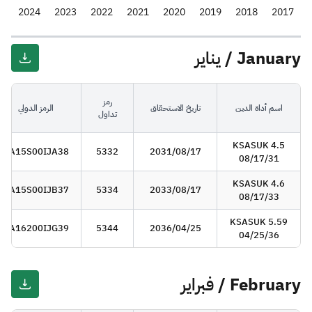
5
2024
2023
2022
2021
2020
2019
2018
2017
January / يناير
رمز
اسم أداة الدين
تاريخ الاستحقاق
الرمز الدولي
تداول
KSASUK 4.5
SA15S00IJA38
5332
2031/08/17
08/17/31
KSASUK 4.6
SA15S00IJB37
5334
2033/08/17
08/17/33
KSASUK 5.59
SA16200IJG39
5344
2036/04/25
04/25/36
February / فبراير