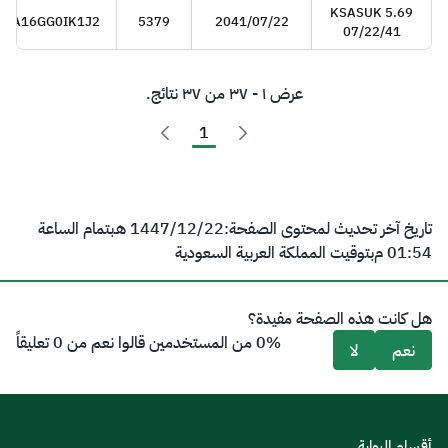
KSASUK 5.69
SA16GG0IK1J2
5379
2041/07/22
07/22/41
عرض ١ - ٣٧ من ٣٧ نتائج.
1
تاريخ آخر تحديث لمحتوى الصفحة:
22‏/12‏/1447 هـ
بتمام الساعة
01:54 م
بتوقيت المملكة العربية السعودية
هل كانت هذه الصفحة مفيدة؟
0% من المستخدمين قالوا نعم من 0 تعليقاً
نعم
لا
أقسام البوابة