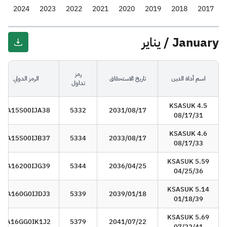
5
2024
2023
2022
2021
2020
2019
2018
2017
January / يناير
رمز
اسم أداة الدين
تاريخ الاستحقاق
الرمز الدولي
تداول
KSASUK 4.5
SA15S00IJA38
5332
2031/08/17
08/17/31
KSASUK 4.6
SA15S00IJB37
5334
2033/08/17
08/17/33
KSASUK 5.59
SA16200IJG39
5344
2036/04/25
04/25/36
KSASUK 5.14
SA160G0IJDJ3
5339
2039/01/18
01/18/39
KSASUK 5.69
SA16GG0IK1J2
5379
2041/07/22
07/22/41